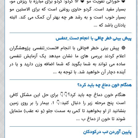
🔱 خوراکی تقویت مو 🔱 💯 گردو: گردو برای مبارزه با ریزش مو،
بسیار مفید است. گردو حاوی روغنی است که برای الاستین مو
بسیار خوب است و به رشد هر چه بهتر آن کمک می کند. البته
یادتان باشد که ...
پیش بینی خطر چاقی با انجام تست_تنفس
🔴 پیش بینی خطر #چاقی با انجام #تست_تنفسی پژوهشگران
اعلام کردند بررسی های ما نشان میدهد یک آزمایش تنفسی
ساده می تواند به شما بگوید که شما اضافه وزن دارید و یا در
آینده دچار آن خواهید شد. با توجه به ...
هنگام خون دماغ چه باید کرد؟
هنگام خون دماغ چه باید کرد؟👇👇 برای حل این مشکل کافی
است پنج مرحله زیر را دنبال کنید:👇 1. بیمار را بر روی زمین
بنشانید از او بخواهید تا کمی به سمت جلو (و نه عقب) متمایل
شوند تا خون از دماغ ب ...
پایین آوردن تب درکودکان