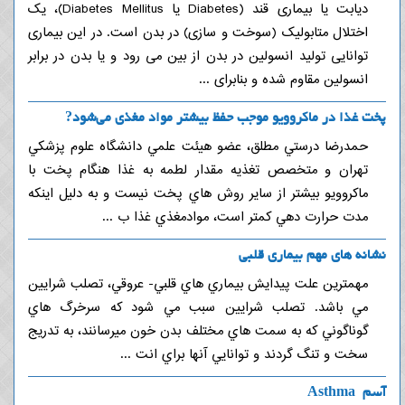
دیابت یا بیماری قند (Diabetes یا Diabetes Mellitus)، یک
اختلال متابولیک (سوخت و سازی) در بدن است. در این بیماری
توانایی تولید انسولین در بدن از بین می رود و یا بدن در برابر
انسولین مقاوم شده و بنابرای ...
پخت غذا در ماكروويو موجب حفظ بيشتر مواد مغذي مي‌شود?
حمدرضا درستي مطلق، عضو هيئت علمي دانشگاه علوم پزشكي
تهران و متخصص تغذيه مقدار لطمه به غذا هنگام پخت با
ماكروويو بيشتر از ساير روش هاي پخت نيست و به دليل اينكه
مدت حرارت دهي كمتر است، موادمغذي غذا ب ...
نشانه های مهم بیماری قلبی
مهمترين علت پيدايش بيماري هاي قلبي- عروقي، تصلب شرايين
مي باشد. تصلب شرايين سبب مي شود كه سرخرگ هاي
گوناگوني كه به سمت هاي مختلف بدن خون مي‏رسانند، به تدريج
سخت و تنگ گردند و توانايي آنها براي انت ...
آسم Asthma