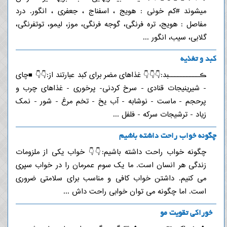
میشوند #کم خونی : هویج ، اسفناج ، جعفری ، انگور. درد
مفاصل : هویج، تره فرنگی، گوجه فرنگی، موز، لیمو، توتفرنگی،
گلابی، سیب، انگور ...
کبد و تغذیه
ڪــــــــــبد:👇👇👇 غذاهای مضر برای کبد عبارتند از:👇👇 ■چای
- شیرینیجات قنادی - سرخ کردنی- پرخوری - غذاهای چرب و
پرحجم - ماست - نوشابه - آب یخ - تخم مرغ - شور - نمک
زیاد - ترشیجات سرکه - فلفل ...
چگونه خواب راحت داشته باشیم
چگونه خواب راحت داشته باشیم:👇👇 خواب یکی از ملزومات
زندگی هر انسان است. ما یک سوم عمرمان را در خواب سپری
می کنیم. داشتن خواب کافی و مناسب برای سلامتی ضروری
است. اما چگونه می توان خوابی راحت داش ...
‌ ‌ خوراکی تقویت مو