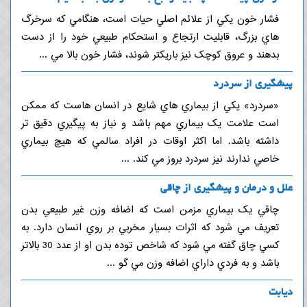
فشار خون يکي از علائم اصلي حيات است، هنگامي که سرخرگ
هاي بزرگ، قابليت ارتجاع و استحکام طبيعي خود را از دست
بدهند و عروق کوچک نيز باريکتر شوند، فشار خون بالا مي ...
پیشگیری از سردرد
«سردرد» يکي از بيماري هاي شايع در انسان هاست که ممکن
است علامت يک بيماري مهم باشد و نياز به پيگيري دقيق تر
داشته باشد. اما اکثر اوقات در افراد سالمي که هيچ بيماري
خاصي ندارند نيز سردرد بروز مي کند. ...
علل و درمان و پیشگیری از چاقی
چاقي يک بيماري مزمن است که اضافه وزن غير طبيعي بدن
تعريف مي شود که اثرات بسيار مخربي بر روي انسان دارد. به
کسي چاق گفته مي شود که شاخص توده بدن او از عدد 30 بالاتر
باشد و به فردي داراي اضافه وزن مي گو ...
دیابت