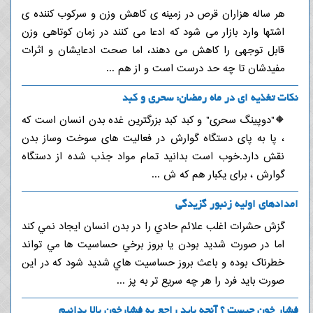
هر ساله هزاران قرص در زمینه ی کاهش وزن و سرکوب کننده ی
اشتها وارد بازار می شود که ادعا می کنند در زمان کوتاهی وزن
قابل توجهی را کاهش می دهند، اما صحت ادعایشان و اثرات
مفیدشان تا چه حد درست است و از هم ...
نکات تغذیه ای در ماه رمضان: سحری و کبد
🔶"دوپینگ سحری" و کبد کبد بزرگترین غده بدن انسان است که
، پا به پای دستگاه گوارش در فعالیت های سوخت وساز بدن
نقش دارد.خوب است بدانید تمام مواد جذب شده از دستگاه
گوارش ، برای یکبار هم که ش ...
امدادهای اولیه زنبور گزیدگی
گزش حشرات اغلب علائم حادي را در بدن انسان ايجاد نمي کند
اما در صورت شديد بودن يا بروز برخي حساسيت ها مي تواند
خطرناک بوده و باعث بروز حساسيت هاي شديد شود که در اين
صورت بايد فرد را هر چه سريع تر به پز ...
فشار خون چیست ؟ آنچه باید راجع به فشارخون بالا بدانیم