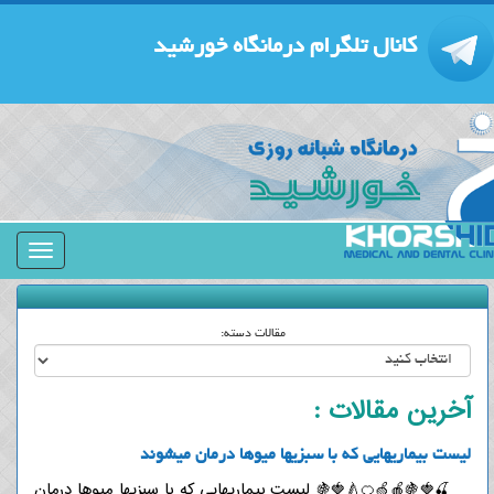
کانال تلگرام درمانگاه خورشید
منوی
جمع
شده
مقالات دسته:
آخرین مقالات :
لیست بیماریهایی که با سبزیها میوها درمان میشوند
🍒🍓🍇🍎🍏🍊🍐🍓🍇 لیست بیماریهایی که با سبزیها میوها درمان